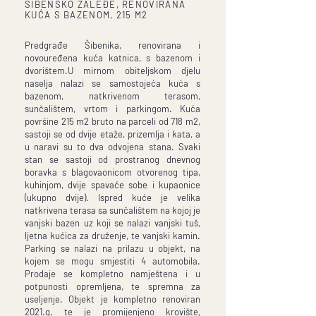
ŠIBENSKO ZALEĐE, RENOVIRANA
KUĆA S BAZENOM, 215 M2
Predgrađe Šibenika, renovirana i
novouređena kuća katnica, s bazenom i
dvorištem.U mirnom obiteljskom djelu
naselja nalazi se samostojeća kuća s
bazenom, natkrivenom terasom,
sunčalištem, vrtom i parkingom. Kuća
površine 215 m2 bruto na parceli od 718 m2,
sastoji se od dvije etaže, prizemlja i kata, a
u naravi su to dva odvojena stana. Svaki
stan se sastoji od prostranog dnevnog
boravka s blagovaonicom otvorenog tipa,
kuhinjom, dvije spavaće sobe i kupaonice
(ukupno dvije). Ispred kuće je velika
natkrivena terasa sa sunčalištem na kojoj je
vanjski bazen uz koji se nalazi vanjski tuš,
ljetna kućica za druženje, te vanjski kamin.
Parking se nalazi na prilazu u objekt, na
kojem se mogu smjestiti 4 automobila.
Prodaje se kompletno namještena i u
potpunosti opremljena, te spremna za
useljenje. Objekt je kompletno renoviran
2021.g. te je promijenjeno krovište,