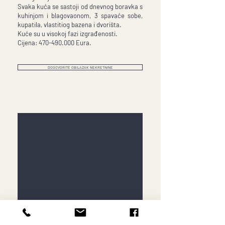
Svaka kuća se sastoji od dnevnog boravka s
kuhinjom i blagovaonom, 3 spavaće sobe,
kupatila, vlastitiog bazena i dvorišta.
Kuće su u visokoj fazi izgrađenosti.
Cijena: 470-490.000 Eura.
DOGOVORITE OBILAZAK NEKRETNINE
350.000 EUR