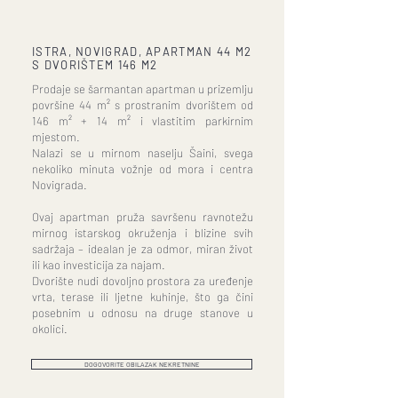
ISTRA, NOVIGRAD, APARTMAN 44 M2
S DVORIŠTEM 146 M2
Prodaje se šarmantan apartman u prizemlju
površine 44 m² s prostranim dvorištem od
146 m² + 14 m² i vlastitim parkirnim
mjestom.
Nalazi se u mirnom naselju Šaini, svega
nekoliko minuta vožnje od mora i centra
Novigrada.
Ovaj apartman pruža savršenu ravnotežu
mirnog istarskog okruženja i blizine svih
sadržaja – idealan je za odmor, miran život
ili kao investicija za najam.
Dvorište nudi dovoljno prostora za uređenje
vrta, terase ili ljetne kuhinje, što ga čini
posebnim u odnosu na druge stanove u
okolici.
DOGOVORITE OBILAZAK NEKRETNINE