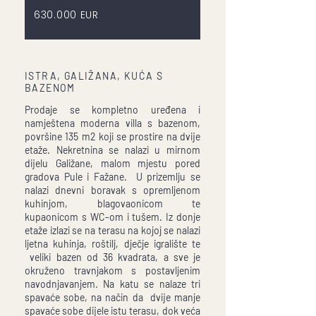
630.000 EUR
ISTRA, GALIŽANA, KUĆA S
BAZENOM
Prodaje se kompletno uređena i
namještena moderna villa s bazenom,
površine 135 m2 koji se prostire na dvije
etaže. Nekretnina se nalazi u mirnom
dijelu Galižane, malom mjestu pored
gradova Pule i Fažane. U prizemlju se
nalazi dnevni boravak s opremljenom
kuhinjom, blagovaonicom te
kupaonicom s WC-om i tušem. Iz donje
etaže izlazi se na terasu na kojoj se nalazi
ljetna kuhinja, roštilj, dječje igralište te
veliki bazen od 36 kvadrata, a sve je
okruženo travnjakom s postavljenim
navodnjavanjem. Na katu se nalaze tri
spavaće sobe, na način da dvije manje
spavaće sobe dijele istu terasu, dok veća