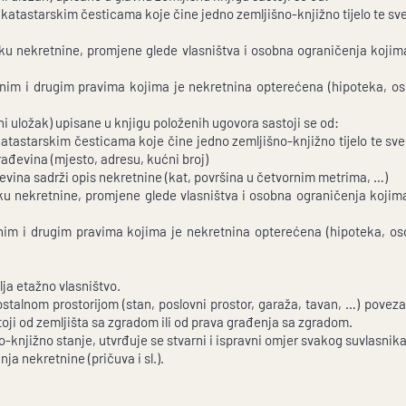
 katastarskim česticama koje čine jedno zemljišno-knjižno tijelo te s
iku nekretnine, promjene glede vlasništva i osobna ograničenja kojim
rnim i drugim pravima kojima je nekretnina opterećena (hipoteka, oso
ni uložak) upisane u knjigu položenih ugovora sastoji se od:
m katastarskim česticama koje čine jedno zemljišno-knjižno tijelo te 
rađevina (mjesto, adresu, kućni broj)
ađevina sadrži opis nekretnine (kat, površina u četvornim metrima, …)
niku nekretnine, promjene glede vlasništva i osobna ograničenja kojim
arnim i drugim pravima kojima je nekretnina opterećena (hipoteka, os
ja etažno vlasništvo.
ostalnom prostorijom (stan, poslovni prostor, garaža, tavan, …) pove
toji od zemljišta sa zgradom ili od prava građenja sa zgradom.
knjižno stanje, utvrđuje se stvarni i ispravni omjer svakog suvlasnika
a nekretnine (pričuva i sl.).