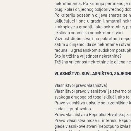
nekretninama. Po kriteriju pertinencije
plug, kola i dr. jednog poljoprivrednog 
Po kriteriju posebnih ciljeva smatra se
uključujući i one u gradnji, smatrali nek
zrakoplove u gradnji. Iako pokretnine, pr
je sličan onome za nepokretne stvari.
Važnost diobe stvari na pokretne i nepok
zatim u činjenici da se nekretnine i stva
računa i u građanskom sudskom postupk
Što je tržišna vrijednost nekretnine?
Tržišna vrijednost nekretnine je cijena n
VLASNIŠTVO, SUVLASNIŠTVO, ZAJEDN
Vlasništvo (pravo vlasništva)
Vlasništvo (pravo vlasništva) je stvarno p
svakoga drugoga od toga isključi, ako to
Pravo vlasništva upisuje se u zemljišne k
suda ili gruntovnica.
Pravo vlasništva u Republici Hrvatskoj 
Pravo vlasništva može u interesu Repub
glede vlasnikove stvari (nepotpuno izvla