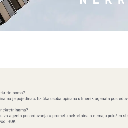
nekretninama?
inama je pojedinac, fizička osoba upisana u Imenik agenata posredova
e nekretninama?
aju za agenta posredovanja u prometu nekretnina a nemaju položen stru
vodi HGK.