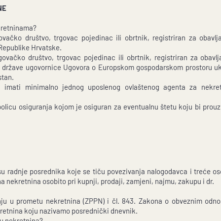
NE
ekretninama?
vačko društvo, trgovac pojedinac ili obrtnik, registriran za obavl
u Republike Hrvatske.
ovačko društvo, trgovac pojedinac ili obrtnik, registriran za obavl
riju države ugovornice Ugovora o Europskom gospodarskom prostoru uk
stan.
imati minimalno jednog uposlenog ovlaštenog agenta za nekretni
olicu osiguranja kojom je osiguran za eventualnu štetu koju bi prouz
 radnje posrednika koje se tiču povezivanja nalogodavca i treće os
 nekretnina osobito pri kupnji, prodaji, zamjeni, najmu, zakupu i dr.
nju u prometu nekretnina (ZPPN) i čl. 843. Zakona o obveznim odno
retnina koju nazivamo posrednički dnevnik.
tu nekretnina?