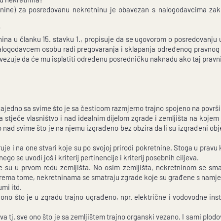
etnine) za posredovanu nekretninu je obavezan s nalogodavcima zak
?
ina u članku 15. stavku 1., propisuje da se ugovorom o posredovanju
 nalogodavcem osobu radi pregovaranja i sklapanja određenog pravnog 
vezuje da će mu isplatiti određenu posredničku naknadu ako taj pravni
ajedno sa svime što je sa česticom razmjerno trajno spojeno na površini
a stječe vlasništvo i nad idealnim dijelom zgrade i zemljišta na kojem
o nad svime što je na njemu izgrađeno bez obzira da li su izgrađeni obje
je i na one stvari koje su po svojoj prirodi pokretnine. Stoga u pravu k
ego se uvodi još i kriterij pertinencije i kriterij posebnih ciljeva.
ine su u prvom redu zemljišta. No osim zemljišta, nekretninom se sma
Prema tome, nekretninama se smatraju zgrade koje su građene s namjer
umi itd.
no što je u zgradu trajno ugrađeno, npr. električne i vodovodne instal
a tj. sve ono što je sa zemljištem trajno organski vezano. I sami plod