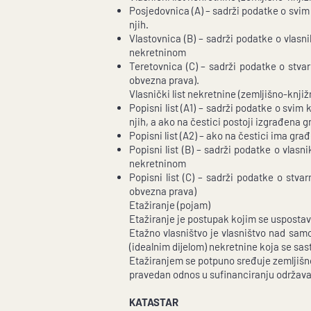
Posjedovnica (A) – sadrži podatke o svim
njih.
Vlastovnica (B) – sadrži podatke o vlasn
nekretninom
Teretovnica (C) – sadrži podatke o stva
obvezna prava).
Vlasnički list nekretnine (zemljišno-knjiž
Popisni list (A1) – sadrži podatke o svi
njih, a ako na čestici postoji izgrađena g
Popisni list (A2) – ako na čestici ima gr
Popisni list (B) – sadrži podatke o vlas
nekretninom
Popisni list (C) – sadrži podatke o stv
obvezna prava)
Etažiranje (pojam)
Etažiranje je postupak kojim se uspostavl
Etažno vlasništvo je vlasništvo nad sam
(idealnim dijelom) nekretnine koja se sas
Etažiranjem se potpuno sređuje zemljišno-
pravedan odnos u sufinanciranju održavanj
KATASTAR