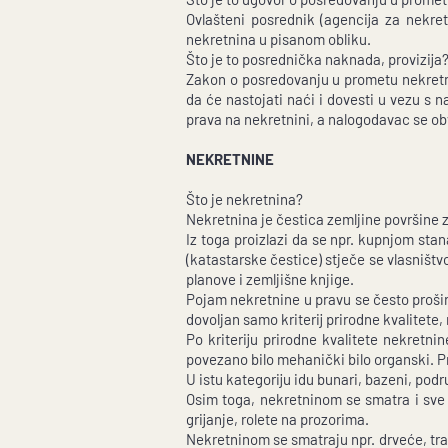
Ovlašteni posrednik (agencija za nekr
nekretnina u pisanom obliku.
Što je to posrednička naknada, provizija
Zakon o posredovanju u prometu nekretn
da će nastojati naći i dovesti u vezu s
prava na nekretnini, a nalogodavac se ob
NEKRETNINE
Što je nekretnina?
Nekretnina je čestica zemljine površine z
Iz toga proizlazi da se npr. kupnjom stan
(katastarske čestice) stječe se vlasništv
planove i zemljišne knjige.
Pojam nekretnine u pravu se često proširu
dovoljan samo kriterij prirodne kvalitete, n
Po kriteriju prirodne kvalitete nekretn
povezano bilo mehanički bilo organski. 
U istu kategoriju idu bunari, bazeni, podr
Osim toga, nekretninom se smatra i sve o
grijanje, rolete na prozorima.
Nekretninom se smatraju npr. drveće, trav