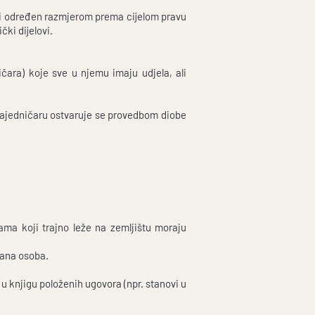
ski određen razmjerom prema cijelom pravu
čki dijelovi.
ničara) koje sve u njemu imaju udjela, ali
 zajedničaru ostvaruje se provedbom diobe
ama koji trajno leže na zemljištu moraju
rana osoba.
 u knjigu položenih ugovora (npr. stanovi u