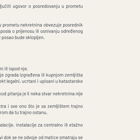
ljučiti ugovor o posredovanju u prometu
 u prometu nekretnina obvezuje posrednik
posla o prijenosu ili osnivanju određenog
 posao bude sklopljen.
 ili ispod nje.
 je zgrada izgrađena ili kupnjom zemljišta
kt legalni, ucrtani i upisani u katastarske
od pitanja je li neka stvar nekretnina nije
tra i sve ono što je sa zemljištem trajno
om da tu trajno ostanu.
acije, instalacije za centralno ili etažno
ovi dok se ne odvoje od matice smatraju se