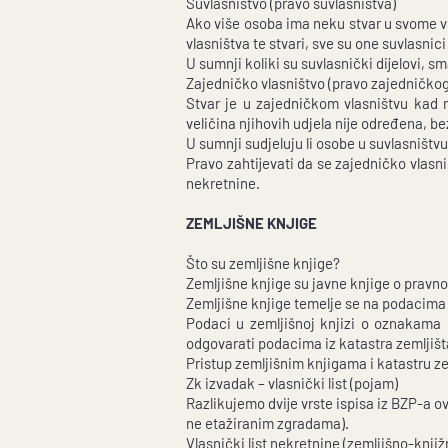
Suvlasništvo (pravo suvlasništva)
Ako više osoba ima neku stvar u svome v
vlasništva te stvari, sve su one suvlasnici 
U sumnji koliki su suvlasnički dijelovi, s
Zajedničko vlasništvo (pravo zajedničkog
Stvar je u zajedničkom vlasništvu kad na
veličina njihovih udjela nije određena, be
U sumnji sudjeluju li osobe u suvlasništvu
Pravo zahtijevati da se zajedničko vlasn
nekretnine.
ZEMLJIŠNE KNJIGE
Što su zemljišne knjige?
Zemljišne knjige su javne knjige o prav
Zemljišne knjige temelje se na podacima 
Podaci u zemljišnoj knjizi o oznakama 
odgovarati podacima iz katastra zemljišt
Pristup zemljišnim knjigama i katastru ze
Zk izvadak – vlasnički list (pojam)
Razlikujemo dvije vrste ispisa iz BZP-a ov
ne etažiranim zgradama).
Vlasnički list nekretnine (zemljišno-knjiž