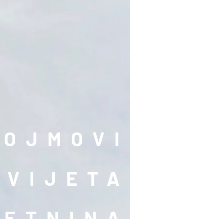
POJMOVI
SVIJETA
RETNINA