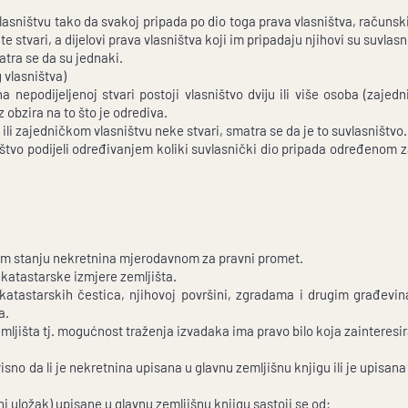
lasništvu tako da svakoj pripada po dio toga prava vlasništva, račun
te stvari, a dijelovi prava vlasništva koji im pripadaju njihovi su suvlasni
matra se da su jednaki.
 vlasništva)
 nepodijeljenoj stvari postoji vlasništvo dviju ili više osoba (zajed
z obzira na to što je odrediva.
 ili zajedničkom vlasništvu neke stvari, smatra se da je to suvlasništvo.
ištvo podijeli određivanjem koliki suvlasnički dio pripada određenom
nom stanju nekretnina mjerodavnom za pravni promet.
katastarske izmjere zemljišta.
katastarskih čestica, njihovoj površini, zgradama i drugim građevin
a.
mljišta tj. mogućnost traženja izvadaka ima pravo bilo koja zainteresi
isno da li je nekretnina upisana u glavnu zemljišnu knjigu ili je upisana
ni uložak) upisane u glavnu zemljišnu knjigu sastoji se od: