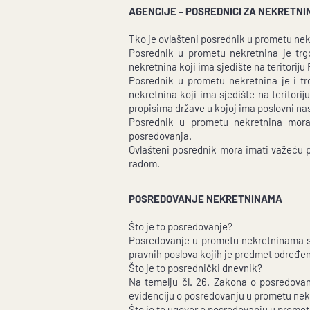
AGENCIJE – POSREDNICI ZA NEKRETNI
Tko je ovlašteni posrednik u prometu n
Posrednik u prometu nekretnina je trgo
nekretnina koji ima sjedište na teritorij
Posrednik u prometu nekretnina je i trg
nekretnina koji ima sjedište na terito
propisima države u kojoj ima poslovni na
Posrednik u prometu nekretnina mora 
posredovanja.
Ovlašteni posrednik mora imati važeću p
radom.
POSREDOVANJE NEKRETNINAMA
Što je to posredovanje?
Posredovanje u prometu nekretninama su
pravnih poslova kojih je predmet određena
Što je to posrednički dnevnik?
Na temelju čl. 26. Zakona o posredova
evidenciju o posredovanju u prometu nek
Što je to ugovor o posredovanju u prome