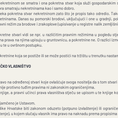
 nekretninom se smatra i ona pokretna stvar koja služi gospodarskim 
dobra smatraju nekretninama kao i samo dobro.
 neka pokretna stvar nekretninom zato što je propis tako odredio. Ta
retninama. Danas su pomorski brodovi, uključujući i one u gradnji, pokr
avni režim za brodove i zrakoplove (upisivanje u registre nalik zemljišn
retne stvari vidi se npr. u različitim pravnim režimima u pogledu stje
rna prava na njima upisuju u gruntovnicu, a pokretnine ne. O razlici iz
u te u ovršnom postupku.
ekretnine koja se postiže ili se može postići na tržištu u trenutku nast
IČKO VLASNIŠTVO
ravo na određenoj stvari koje ovlašćuje svoga nositelja da s tom stvari i
 nije protivno tuđim pravima ni zakonskim ograničenjima.
njige, a pravni učinci prava vlasništva stječu se upisom u te knjige k
zajamčeno je Ustavom.
like Hrvatske biti zakonom oduzeto (potpuno izvlaštenje) ili ogran
štenje), u kojem slučaju vlasnik ima pravo na naknadu prema propisima 