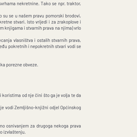
svrhama nekretnine. Tako se npr. traktor,
ko su se u našem pravu pomorski brodovi,
etne stvari. Isto vrijedi i za zrakoplove i
im knjigama i stvarnih prava na njima) vrlo
canja vlasništva i ostalih stvarnih prava,
među pokretnih i nepokretnih stvari vodi se
anka porezne obveze.
 koristima od nje čini što ga je volja te da
oje vodi Zemljišno-knjižni odjel Općinskog
ičeno osnivanjem za drugoga nekoga prava
o izvlaštenju.