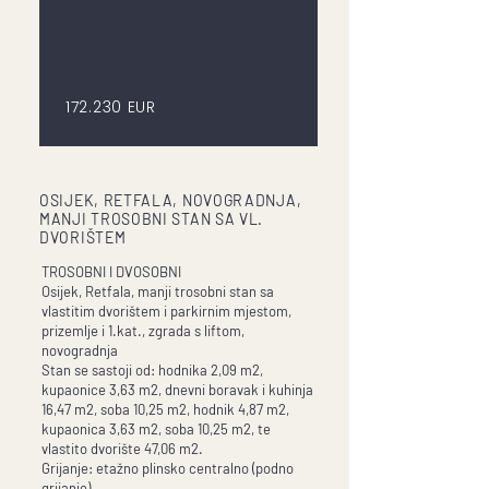
172.230 EUR
OSIJEK, RETFALA, NOVOGRADNJA,
MANJI TROSOBNI STAN SA VL.
DVORIŠTEM
TROSOBNI I DVOSOBNI
Osijek, Retfala, manji trosobni stan sa
vlastitim dvorištem i parkirnim mjestom,
prizemlje i 1.kat., zgrada s liftom,
novogradnja
Stan se sastoji od: hodnika 2,09 m2,
kupaonice 3,63 m2, dnevni boravak i kuhinja
16,47 m2, soba 10,25 m2, hodnik 4,87 m2,
kupaonica 3,63 m2, soba 10,25 m2, te
vlastito dvorište 47,06 m2.
Grijanje: etažno plinsko centralno (podno
grijanje)