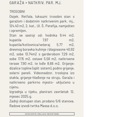
GARAŽA + NATKRIV. PAR. MJ.
TROSOBNI
Osijek, Retfala, luksuzni trosobni stan s
garažom i dodatnim natkrivenim park. mj.,
124,40 m2, 2. kat., Ul. Š. Petefija, namješten
i opremljen.
Stan se sastoji od: hodnika 9,44 m2,
kupatila 7,97 m2,
kupatila/kotlovnica/vešeraj 5,77 m2,
dnevnog boravka kuhinje i blagovaone 40,92
m2, sobe 13,74m2 s garderobom 7,29 m2,
sobe 17,15 m2, ostave 5,56 m2, natkrivene
terase 7,90 m2, te lođe 8,66 m2. Grijanje:
dizalice topline (split sistem), podno grijanje,
solarni paneli. Videonadzor, troslojna izo
stakla, grijanje-hlađenje na struju. Garaža i
natkriveno parkirno mjesto- uključeno u
cijenu.
Izgradnja u tijeku, planirani završetak 12.
mjesec 2025.g.
Zadnji dostupan stan, prodano 5/6 stanova.
Radove izvodi tvrtka Massa d.o.o.
DOGOVORITE OBILAZAK NEKRETNINE