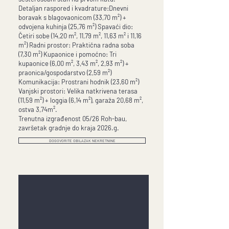
Detaljan raspored i kvadrature:Dnevni
boravak s blagovaonicom (33,70 m²) +
odvojena kuhinja (25,76 m²) Spavaći dio:
Četiri sobe (14,20 m², 11,79 m², 11,63 m² i 11,16
m²) Radni prostor: Praktična radna soba
(7,30 m²) Kupaonice i pomoćno: Tri
kupaonice (6,00 m², 3,43 m², 2,93 m²) +
praonica/gospodarstvo (2,59 m²)
Komunikacija: Prostrani hodnik (23,60 m²)
Vanjski prostori: Velika natkrivena terasa
(11,59 m²) + loggia (6,14 m²), garaža 20,68 m²,
ostva 3,74m².
Trenutna izgrađenost 05/26 Roh-bau,
završetak gradnje do kraja 2026.g.
DOGOVORITE OBILAZAK NEKRETNINE