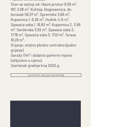
Stan se sastoji od: Ulazni prostor 8,58 m²,
WC 3,08 m², Kuhinja, blagovaonica, dn.
boravak 56,07 m², Spremište 3,66 m²,
Kupaonica 1. 6,36 m², Hodnik 4,14 m²,
Spavaća soba 1. 16,83 m², Kupaonica 2. 3,99
m², Garderoba 3,92 m², Spavaća soba 2.
17,78 m², Spavaća soba 3. 17,61 m², Terasa
18,28 m².
Grijanje: etažno plinsko centralno (podno
grijanje)
Garaža 17m² i dodatno parkirno mjesto
(uključeno u cijenu).
Završetak gradnje kraj 2026.g.
DOGOVORITE OBILAZAK NEKRETNINE