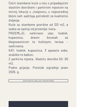
Četiri stambene kuće u nizu s pripadajućim
vlastitim dvorištem i parkirnim mjestom na
mirnoj lokaciji u Josipovcu, u neposrednoj
blizini svih sadržaja potrebnih za kvalitetno
življenje.
Kuće su stambene površine od 120 m2, a
svaka se sastoji od prizemlja i kata.
PRIZEMLJE: natkriveni ulaz, hodnik,
kupaonica, dnevni boravak sa
blagovaonicom te kuhinjom, terasa –
natkrivena.
KAT: hodnik, kupaonica, 3 spavaće sobe,
stubište te balkon.
2 parkirna mjesta. Vlastito dvorište 50- 60
m2.
Podno grijanje. Početak izgradnje jesen
2026. g.
DOGOVORITE OBILAZAK NEKRETNINE