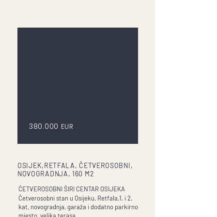
380.000 EUR
OSIJEK,RETFALA, ČETVEROSOBNI,
NOVOGRADNJA, 160 M2
ČETVEROSOBNI ŠIRI CENTAR OSIJEKA
Četverosobni stan u Osijeku, Retfala,1. i 2.
kat, novogradnja, garaža i dodatno parkirno
mjesto, velika terasa.