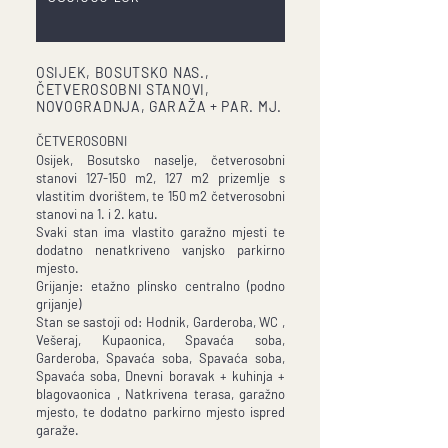
OSIJEK, BOSUTSKO NAS.,
ČETVEROSOBNI STANOVI,
NOVOGRADNJA, GARAŽA + PAR. MJ.
ČETVEROSOBNI
Osijek, Bosutsko naselje, četverosobni
stanovi 127-150 m2, 127 m2 prizemlje s
vlastitim dvorištem, te 150 m2 četverosobni
stanovi na 1. i 2. katu.
Svaki stan ima vlastito garažno mjesti te
dodatno nenatkriveno vanjsko parkirno
mjesto.
Grijanje: etažno plinsko centralno (podno
grijanje)
Stan se sastoji od: Hodnik, Garderoba, WC ,
Vešeraj, Kupaonica, Spavaća soba,
Garderoba, Spavaća soba, Spavaća soba,
Spavaća soba, Dnevni boravak + kuhinja +
blagovaonica , Natkrivena terasa, garažno
mjesto, te dodatno parkirno mjesto ispred
garaže.