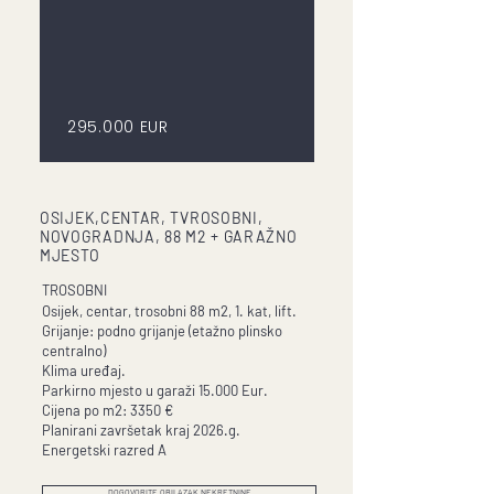
295.000 EUR
OSIJEK,CENTAR, TVROSOBNI,
NOVOGRADNJA, 88 M2 + GARAŽNO
MJESTO
TROSOBNI
Osijek, centar, trosobni 88 m2, 1. kat, lift.
Grijanje: podno grijanje (etažno plinsko
centralno)
Klima uređaj.
Parkirno mjesto u garaži 15.000 Eur.
Cijena po m2: 3350 €
Planirani završetak kraj 2026.g.
Energetski razred A
DOGOVORITE OBILAZAK NEKRETNINE