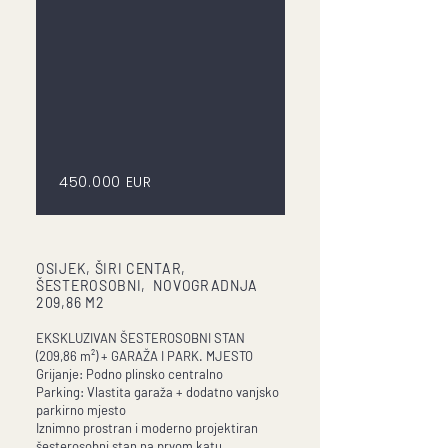
450.000 EUR
OSIJEK, ŠIRI CENTAR,
ŠESTEROSOBNI, NOVOGRADNJA
209,86 M2
EKSKLUZIVAN ŠESTEROSOBNI STAN
(209,86 m²) + GARAŽA I PARK. MJESTO
Grijanje: Podno plinsko centralno
Parking: Vlastita garaža + dodatno vanjsko
parkirno mjesto
Iznimno prostran i moderno projektiran
šesterosobni stan na prvom katu.